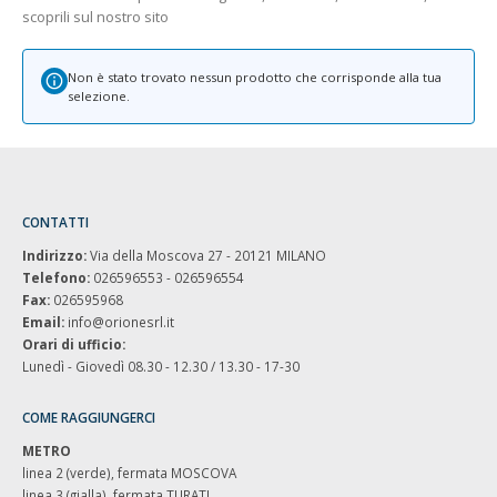
scoprili sul nostro sito
Non è stato trovato nessun prodotto che corrisponde alla tua
selezione.
CONTATTI
Indirizzo:
Via della Moscova 27 - 20121 MILANO
Telefono:
026596553 - 026596554
Fax:
026595968
Email:
info@orionesrl.it
Orari di ufficio:
Lunedì - Giovedì 08.30 - 12.30 / 13.30 - 17-30
COME RAGGIUNGERCI
METRO
linea 2 (verde), fermata MOSCOVA
linea 3 (gialla), fermata TURATI