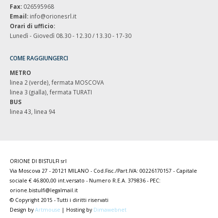
Fax:
026595968
Email:
info@orionesrl.it
Orari di ufficio:
Lunedì - Giovedì 08.30 - 12.30 / 13.30 - 17-30
COME RAGGIUNGERCI
METRO
linea 2 (verde), fermata MOSCOVA
linea 3 (gialla), fermata TURATI
BUS
linea 43, linea 94
ORIONE DI BISTULFI srl
Via Moscova 27 - 20121 MILANO - Cod.Fisc./Part.IVA: 00226170157 - Capitale
sociale € 46.800,00 int.versato - Numero R.E.A. 379836 - PEC:
orione.bistulfi@legalmail.it
© Copyright 2015 - Tutti i diritti riservati
Design by
Artmouse
| Hosting by
Dimawebnet