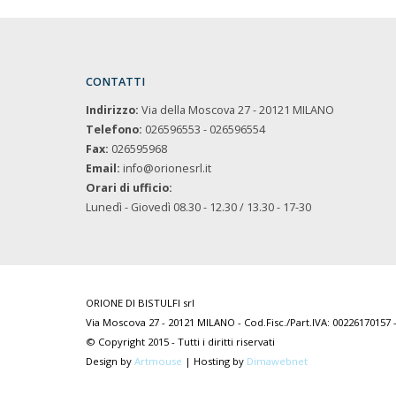
CONTATTI
Indirizzo:
Via della Moscova 27 - 20121 MILANO
Telefono:
026596553 - 026596554
Fax:
026595968
Email:
info@orionesrl.it
Orari di ufficio:
Lunedì - Giovedì 08.30 - 12.30 / 13.30 - 17-30
ORIONE DI BISTULFI srl
Via Moscova 27 - 20121 MILANO - Cod.Fisc./Part.IVA: 00226170157 - 
© Copyright 2015 - Tutti i diritti riservati
Design by
Artmouse
| Hosting by
Dimawebnet