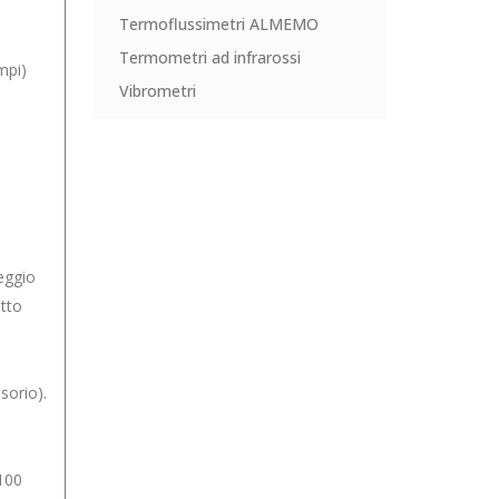
Termoflussimetri ALMEMO
Termometri ad infrarossi
mpi)
Vibrometri
eggio
otto
sorio).
100