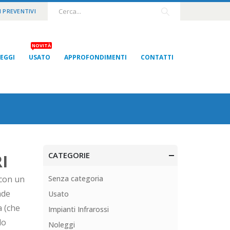
I PREVENTIVI
NOVITÀ
EGGI
USATO
APPROFONDIMENTI
CONTATTI
CATEGORIE
I
 con un
Senza categoria
nde
Usato
a (che
Impianti Infrarossi
lo
Noleggi