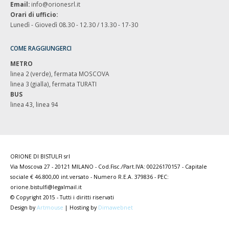
Email:
info@orionesrl.it
Orari di ufficio:
Lunedì - Giovedì 08.30 - 12.30 / 13.30 - 17-30
COME RAGGIUNGERCI
METRO
linea 2 (verde), fermata MOSCOVA
linea 3 (gialla), fermata TURATI
BUS
linea 43, linea 94
ORIONE DI BISTULFI srl
Via Moscova 27 - 20121 MILANO - Cod.Fisc./Part.IVA: 00226170157 - Capitale
sociale € 46.800,00 int.versato - Numero R.E.A. 379836 - PEC:
orione.bistulfi@legalmail.it
© Copyright 2015 - Tutti i diritti riservati
Design by
Artmouse
| Hosting by
Dimawebnet