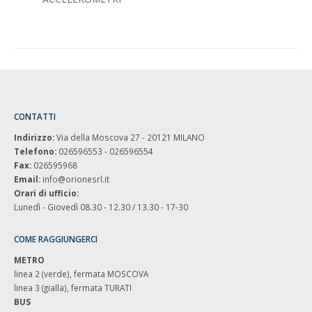
CONTATTI
Indirizzo:
Via della Moscova 27 - 20121 MILANO
Telefono:
026596553 - 026596554
Fax:
026595968
Email:
info@orionesrl.it
Orari di ufficio:
Lunedì - Giovedì 08.30 - 12.30 / 13.30 - 17-30
COME RAGGIUNGERCI
METRO
linea 2 (verde), fermata MOSCOVA
linea 3 (gialla), fermata TURATI
BUS