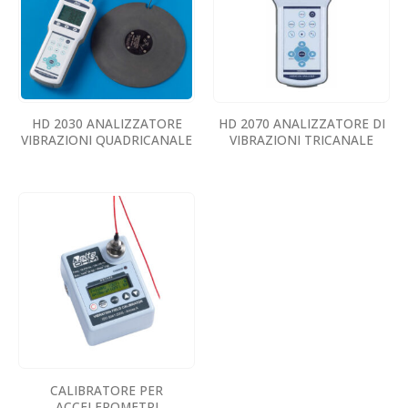
HD 2030 ANALIZZATORE
HD 2070 ANALIZZATORE DI
VIBRAZIONI QUADRICANALE
VIBRAZIONI TRICANALE
CALIBRATORE PER
ACCELEROMETRI