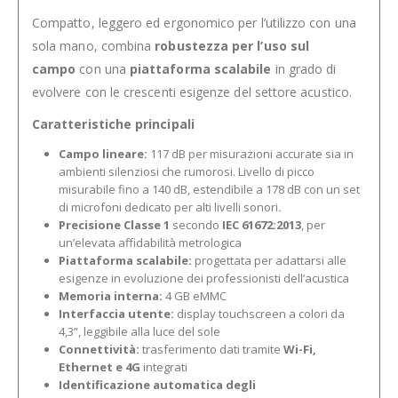
Compatto, leggero ed ergonomico per l’utilizzo con una
sola mano, combina
robustezza per l’uso sul
campo
con una
piattaforma scalabile
in grado di
evolvere con le crescenti esigenze del settore acustico.
Caratteristiche principali
Campo lineare:
117 dB per misurazioni accurate sia in
ambienti silenziosi che rumorosi. Livello di picco
misurabile fino a 140 dB, estendibile a 178 dB con un set
di microfoni dedicato per alti livelli sonori
.
Precisione Classe 1
secondo
IEC 61672:2013
, per
un’elevata affidabilità metrologica
Piattaforma scalabile:
progettata per adattarsi alle
esigenze in evoluzione dei professionisti dell’acustica
Memoria interna:
4 GB eMMC
Interfaccia utente:
display touchscreen a colori da
4,3”, leggibile alla luce del sole
Connettività:
trasferimento dati tramite
Wi-Fi,
Ethernet e 4G
integrati
Identificazione automatica degli