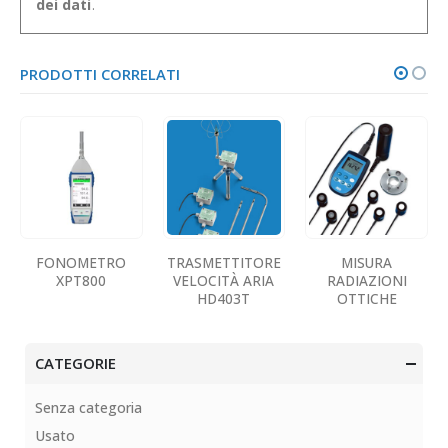
dei dati
.
PRODOTTI CORRELATI
METRO
TRASMETTITORE
MISURA
DOSIME
800
VELOCITÀ ARIA
RADIAZIONI
DBadg
HD403T
OTTICHE
CATEGORIE
Senza categoria
Usato