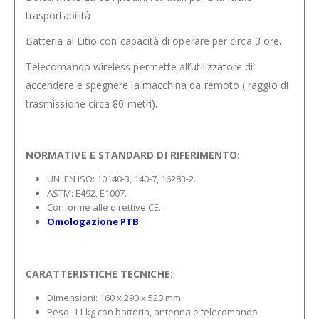
trasportabilità
Batteria al Litio con capacità di operare per circa 3 ore.
Telecomando wireless permette all’utilizzatore di
accendere e spegnere la macchina da remoto ( raggio di
trasmissione circa 80 metri).
NORMATIVE E STANDARD DI RIFERIMENTO:
UNI EN ISO: 10140-3, 140-7, 16283-2.
ASTM: E492, E1007.
Conforme alle direttive CE.
Omologazione PTB
CARATTERISTICHE TECNICHE:
Dimensioni: 160 x 290 x 520 mm
Peso: 11 kg con batteria, antenna e telecomando